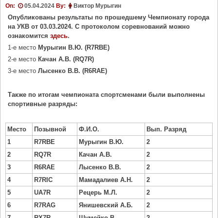
On:
05.04.2024
By:
Виктор Мурыгин
Опубликованы результаты по прошедшему Чемпионату города
на УКВ от 03.03.2024. С протоколом соревнований можно
ознакомится
здесь
.
1-е место
Мурыгин В.Ю. (R7RBE)
2-е место
Качан А.В. (RQ7R)
3-е место
Лысенко В.В. (R6RAE)
Также по итогам чемпионата спортсменами были выполнены
спортивные разряды:
Место
Позывной
Ф.И.О.
Вып. Разряд
1
R7RBE
Мурыгин В.Ю.
2
2
RQ7R
Качан А.В.
2
3
R6RAE
Лысенко В.В.
2
4
R7RIC
Мамадалиев А.Н.
2
5
UA7R
Рецерь М.Л.
2
6
R7RAG
Янишевский А.Б.
2
7
RX7R
Шумейко В.
2