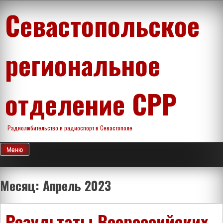
Перейти
Севастопольское
к
содержимому
региональное
отделение СРР
Радиолюбительство и радиоспорт в Севастополе
Меню
Месяц:
Апрель 2023
Результаты Всероссийских