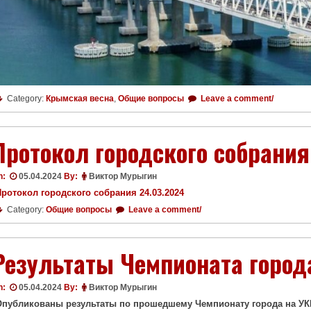
Category:
Крымская весна
,
Общие вопросы
Leave a comment/
Протокол городского собрания
n:
05.04.2024
By:
Виктор Мурыгин
Протокол городского собрания 24.03.2024
Category:
Общие вопросы
Leave a comment/
Результаты Чемпионата город
n:
05.04.2024
By:
Виктор Мурыгин
Опубликованы результаты по прошедшему Чемпионату города на УКВ