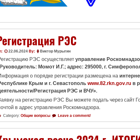
Регистрация РЭС
n:
22.06.2024
By:
Виктор Мурыгин
Регистрацию РЭС осуществляет
управление Роскомнадзор
(Руководитель: Момот И.Г.; адрес: 295000, г. Симферопол
Информация о порядке регистрации размещена на
интерне
Республике Крым и г. Севастополь
www
.82.
rkn
.
gov
.
ru
в р
деятельности/Регистрация РЭС и ВЧУ».
Заявку на регистрацию РЭС Вы можете подать через сайт Го
почтой в адрес управления Роскомнадзора.
Category:
Общие вопросы
Leave a comment/
Крымская весна 2024 г. ИТОГ