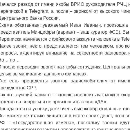
Начался развод от имени якобы ВРИО руководителя РЧЦ 
перепиской в Telegram, а после – звонком от высокого ч
Центрального банка России.
Схема обкатанная: уважаемый Иван Иваныч, произошла 
представитель Минцифры (вариант – ваш куратор ФСБ), Вы
Переписка начинается с фейкового аккаунта человека в Tel
Далее звонит некто, представляется тем человеком, про к
вопросы, акцентируя внимание на секретности разговора и
Но… но…
И после переводит звонок на якобы сотрудника Центральног
целью выманивания данных о финансах.
Уже есть прецеденты звонков радиолюбителям от имен
президентов СРР.
Так вот, лучший вариант – звонок завершить как можно ско
ответов на вопросы и не произносить слово «ДА».
Попадаются на уловку даже очень высокообразованные то
Вы можете не только лишиться в итоге своих денег, но и в
РФ – «Государственная измена», поскольку звонки иду
неблагоприятном развитии направляются на финансирова