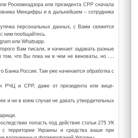
или Роскомнадзора или президента СРР сначала
иновника Минцифры и в дальнейшем – сотрудника
утечка персональных данных, с Вами свяжется
 с ним пообщайтесь.
egram или Whatsapp.
оторого Вам писали, и начинает задавать разные
 том, что Вы пока ни в чем не виноваты, но ….
о Банка России. Там уже начинается обработка с
и РЧЦ и СРР, даже от президента или вице-
рее и ни в коем случае не давать утвердительных
варищи.
последствии попасть под действие статьи 275 УК
т с территории Украины и средства ваши при
ние вооруженных формирований Украины.