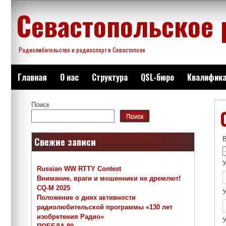
Перейти
Севастопольское 
к
содержимому
Радиолюбительство и радиоспорт в Севастополе
Главная
О нас
Структура
QSL-бюро
Квалифика
Поиск
Поиск
Свежие записи
У
Russian WW RTTY Contest
Внимание, враги и мошенники не дремлют!
CQ-M 2025
У
Положение о днях активности
радиолюбительской программы «130 лет
изобретения Радио»
У